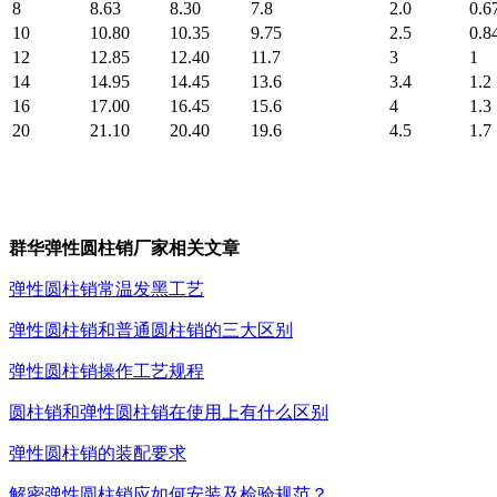
8
8.63
8.30
7.8
2.0
0.6
10
10.80
10.35
9.75
2.5
0.8
12
12.85
12.40
11.7
3
1
14
14.95
14.45
13.6
3.4
1.2
16
17.00
16.45
15.6
4
1.3
20
21.10
20.40
19.6
4.5
1.7
群华弹性圆柱销厂家相关文章
弹性圆柱销常温发黑工艺
弹性圆柱销和普通圆柱销的三大区别
弹性圆柱销操作工艺规程
圆柱销和弹性圆柱销在使用上有什么区别
弹性圆柱销的装配要求
解密弹性圆柱销应如何安装及检验规范？