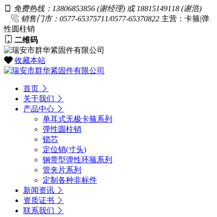
免费热线：13806853856 (谢经理) 或 18815149118 (谢浩)
销售门市：0577-65375711/0577-65370822
主营：卡箍|弹
性圆柱销
二维码
收藏本站
首页
关于我们
产品中心
单耳式无极卡箍系列
弹性圆柱销
锁芯
定位销(寸头)
钢带型弹性环箍系列
管夹片系列
定制各种非标件
新闻资讯
资质证书
联系我们