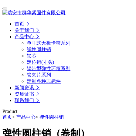
首页
关于我们
产品中心
单耳式无极卡箍系列
弹性圆柱销
锁芯
定位销(寸头)
钢带型弹性环箍系列
管夹片系列
定制各种非标件
新闻资讯
资质证书
联系我们
Product
首页
>
产品中心
>
弹性圆柱销
弹性圆柱销（卷制）