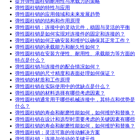
提升弹性圆柱销耐用性与承载力的策略
弹性圆柱销的特性与应用
弹性圆柱销的应用领域和未来发展趋势
弹性圆柱销的结构和作用原理
弹性圆柱销：连接中的灵动元件，稳固与灵活的平衡
弹性圆柱销是如何实现对连接件的固定和连接的？
弹性圆柱销如何正确安装和维护以确保其正常工作？
弹性圆柱销的承载能力和耐久性如何？
弹性圆柱销在安装方便性、耐用性、承载能力等方面的
特点是什么？
弹性圆柱销与连接件的配合情况如何？
弹性圆柱销的尺寸精度和表面处理如何保证？
弹性销的材质和工作原理
弹性圆柱销在实际使用中的优缺点是什么？
弹性圆柱销的材料选择有哪些考虑因素？
弹性圆柱销通常用于哪些机械连接中，其特点和优势是
什么？
弹性圆柱销的寿命和耐磨性能如何，如何维护和替换？
弹性圆柱销在设计和选型时需要考虑的关键因素有哪些
弹性圆柱销的寿命和耐磨性能如何，如何维护和替换？
弹性圆柱销：灵活可靠的传动解决方案
弹性圆柱销：连接与传动的关键元件