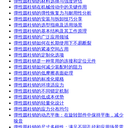
弹性圆柱销的材料选择与强度评估
弹性圆柱销在机械传动中的关键作用
弹性圆柱销的弹性恢复力与耐用性分析
弹性圆柱销的安装与拆卸技巧分享
弹性圆柱销的选型指南及适用场景
弹性圆柱销的基本结构及其工作原理
弹性圆柱销的广泛应用领域
弹性圆柱销如何在长期使用下不易断裂
弹性圆柱销的紧凑空间占用
弹性圆柱销的定制化选项
弹性圆柱销是一种常用的连接和定位元件
弹性圆柱销如何减少装配时的阻力
弹性圆柱销的低摩擦表面处理
弹性圆柱销的标准化规格
弹性圆柱销的环境适应力
弹性圆柱销的不同锁定机制
弹性圆柱销的低成本优势
弹性圆柱销的轻量化设计
弹性圆柱销的应力分布均匀
弹性圆柱销的动态平衡：在旋转部件中保持平衡，减少
噪音
弹性圆柱销的尺寸多样性：满足不同孔径和应用场景需